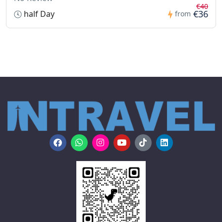
€40
€36
half Day
from