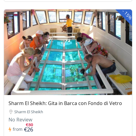
-
15%
Sharm El Sheikh: Gita in Barca con Fondo di Vetro
Sharm El Sheikh
No Review
€30
€26
from