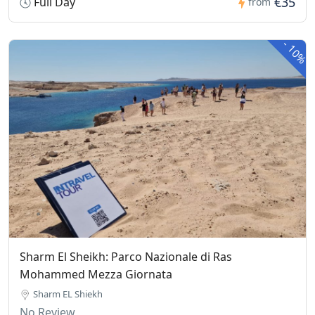
€35
Full Day
from
-
10%
Sharm El Sheikh: Parco Nazionale di Ras
Mohammed Mezza Giornata
Sharm EL Shiekh
No Review