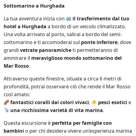
Sottomarino a Hurghada
La tua avventura inizia con
il trasferimento dal tuo
hotel a Hurghada
a bordo di un veicolo climatizzato.
Una volta arrivato al porto, salirai a bordo del semi-
sottomarino e ti accomoderai sul
ponte inferiore
, dove
grandi
vetrate panoramiche
ti permetteranno di
ammirare il
meraviglioso mondo sottomarino del
Mar Rosso
.
Attraverso queste finestre, situate a circa 6 metri di
profondità, potrai osservare ciò che rende il Mar Rosso
così amato:
fantastici coralli dai colori vivaci
,
pesci esotici
e
una ricchissima varietà di vita marina
.
Questa escursione è
perfetta per famiglie con
bambini
o per chi desidera vivere un’esperienza marina