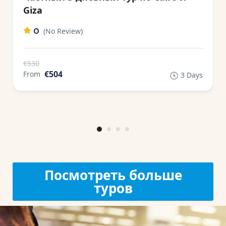
Giza
0
(No Review)
€530
€504
From
3 Days
Посмотреть больше
туров