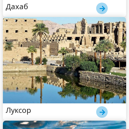
Дахаб
Луксор