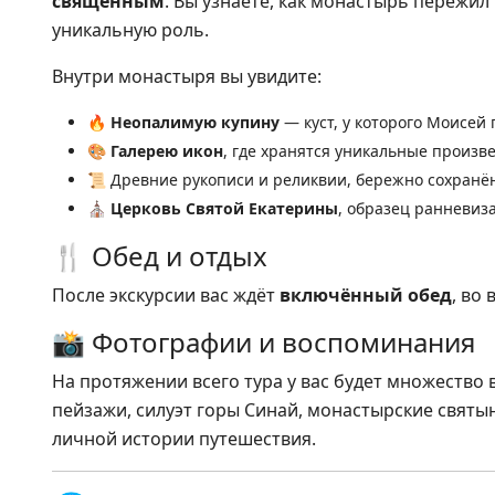
священным
. Вы узнаете, как монастырь пережил
уникальную роль.
Внутри монастыря вы увидите:
🔥
Неопалимую купину
— куст, у которого Моисей 
🎨
Галерею икон
, где хранятся уникальные произвед
📜 Древние рукописи и реликвии, бережно сохранё
⛪
Церковь Святой Екатерины
, образец ранневиз
🍴 Обед и отдых
После экскурсии вас ждёт
включённый обед
, во
📸 Фотографии и воспоминания
На протяжении всего тура у вас будет множество
пейзажи, силуэт горы Синай, монастырские святы
личной истории путешествия.