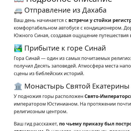
🚐 Отправление из Дахаба
Ваш день начинается с
встречи у стойки регист
комфортабельном автобусе с кондиционером. Дор
Южного Синая, создавая ощущение путешествия 
🏞️ Прибытие к горе Синай
Гора Синай — один из самых почитаемых религио
получил Десять заповедей. Атмосфера места на
сцены из библейских историй.
🏛️ Монастырь Святой Екатерины
У подножия горы расположен
Свято‑Императорс
императором Юстинианом. На протяжении почти 
религиозным центром.
Ваш гид расскажет,
по чьему приказу был постро