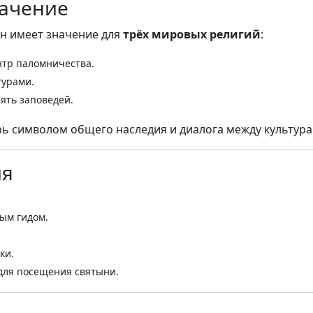
начение
он имеет значение для
трёх мировых религий
:
нтр паломничества.
гурами.
ять заповедей.
ь символом общего наследия и диалога между культура
ия
ым гидом.
ки.
 для посещения святыни.