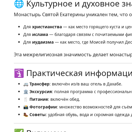
🌐 Культурное и духовное з
Монастырь Святой Екатерины уникален тем, что 
Для
христианства
— как место горящего куста и це
Для
ислама
— благодаря связям с почитаемыми фи
Для
иудаизма
— как место, где Моисей получил Дес
Эта межрелигиозная значимость делает монастыр
🛐 Практическая информац
🚐
Трансфер
: включён из/в ваш отель в Дахабе.
🏛️
Экскурсия
: полная программа с профессиональн
🍴
Питание
: включён обед.
📸
Фотографии
: множество возможностей для съём
🥾
Советы
: удобная обувь, вода и скромная одежда