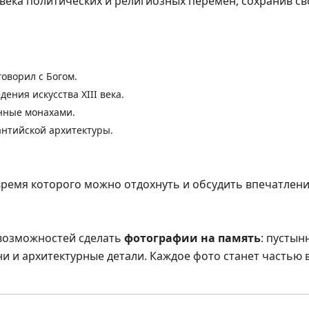
 века политических и религиозных перемен, сохранив с
говорил с Богом.
ения искусства XIII века.
нные монахами.
антийской архитектуры.
 время которого можно отдохнуть и обсудить впечатлени
 возможностей сделать
фотографии на память
: пустын
ни и архитектурные детали. Каждое фото станет частью