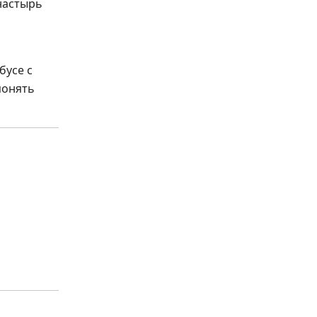
настырь
бусе с
понять