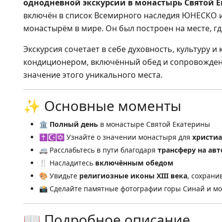
однодневной экскурсии в монастырь Святой 
включён в список Всемирного наследия ЮНЕСКО 
монастырём в мире. Он был построен на месте, гд
Экскурсия сочетает в себе духовность, культуру 
кондиционером, включённый обед и сопровожден
значение этого уникального места.
✨ Основные моменты
🏛️
Полный день
в монастыре Святой Екатерины
✝️☪️✡️ Узнайте о значении монастыря для
христиа
🚐 Расслабьтесь в пути благодаря
трансферу на ав
🍴 Насладитесь
включённым обедом
🎨 Увидьте
религиозные иконы XIII века
, сохран
📸 Сделайте памятные фотографии горы Синай и м
📖 Подробное описание