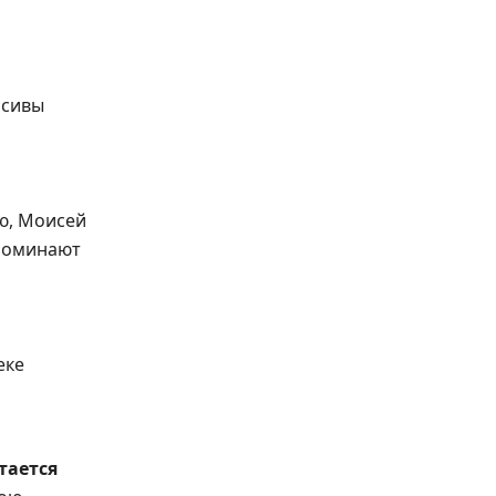
ссивы
ю, Моисей
апоминают
еке
тается