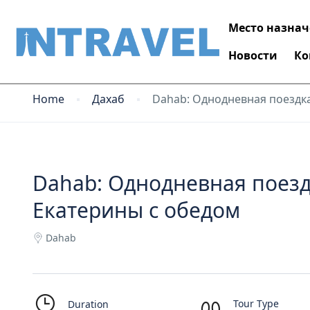
Место назна
Новости
Ко
Home
Дахаб
Dahab: Однодневная поездк
Dahab: Однодневная поезд
Екатерины с обедом
Dahab
Tour Type
Duration