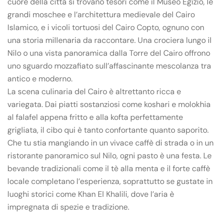
cuore della città si trovano tesori come il Museo Egizio, le
grandi moschee e l’architettura medievale del Cairo
Islamico, e i vicoli tortuosi del Cairo Copto, ognuno con
una storia millenaria da raccontare. Una crociera lungo il
Nilo o una vista panoramica dalla Torre del Cairo offrono
uno sguardo mozzafiato sull’affascinante mescolanza tra
antico e moderno.
La scena culinaria del Cairo è altrettanto ricca e
variegata. Dai piatti sostanziosi come koshari e molokhia
al falafel appena fritto e alla kofta perfettamente
grigliata, il cibo qui è tanto confortante quanto saporito.
Che tu stia mangiando in un vivace caffè di strada o in un
ristorante panoramico sul Nilo, ogni pasto è una festa. Le
bevande tradizionali come il tè alla menta e il forte caffè
locale completano l’esperienza, soprattutto se gustate in
luoghi storici come Khan El Khalili, dove l’aria è
impregnata di spezie e tradizione.