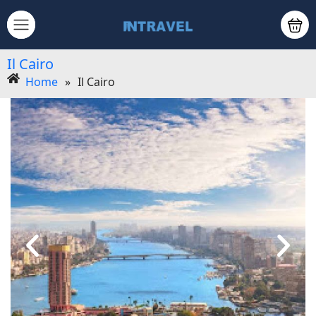
Il Cairo
Home
»
Il Cairo