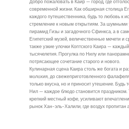
Добро пожаловать в Каир — город, где отгол
современной жизни. Как обширная столица Е
каждого путешественника, будь то любовь к ис
стремление к новым открытиям. За шумными 
пирамид Гизы и загадочного Сфинкса, а в сам
Египетский музей, величественные мечети и 
также узкие улочки Коптского Каира — каждый
тысячелетия. Прогулка по Нилу или панорамн
потрясающее сочетание старого и нового.
Кулинарная сцена Каира столь же богата и ра
мoлoхия, до свежеприготовленного фалафеля
только вкусна, но и приносит утешение. Будь
Нил — каждое блюдо становится праздником. 
крепкий местный кофе, усиливают впечатление
рынок Хан-эль-Халили, где воздух пропитан 