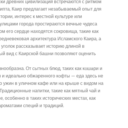
оски древних цивилизаций встречаются с ритмом
гипта, Каир предлагает незабываемый опыт для
тории, интерес к местной культуре или
улицами города простираются вечные чудеса
ом его сердце находятся сокровища, такие как
средневековая архитектура Исламского Каира, а
 уголок рассказывает историю длиной в
ый вид с Каирской башни позволяют оценить
знообразна. От сытных блюд, таких как кoшaри и
 и идеально обжаренного кoфты — еда здесь не
 то ужин в уличном кафе или на крыше с видом на
Традиционные напитки, такие как мятный чай и
, особенно в таких исторических местах, как
ароматами специй и традиций.