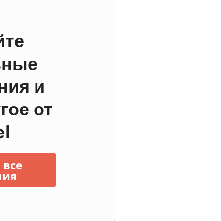
йте
ьные
ния и
гое от
el
 все
ния