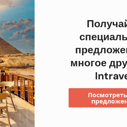
Получа
специал
предложе
многое дру
Intrav
Посмотреть
предложе