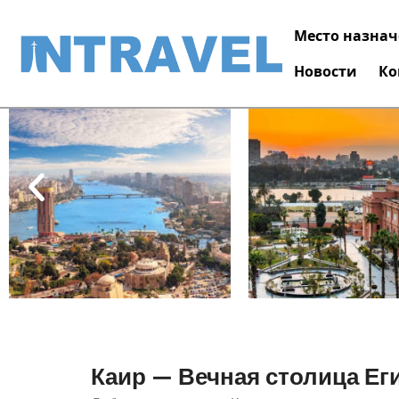
Каир
Место назна
Home
»
Каир
Новости
Ко
Каир — Вечная столица Ег