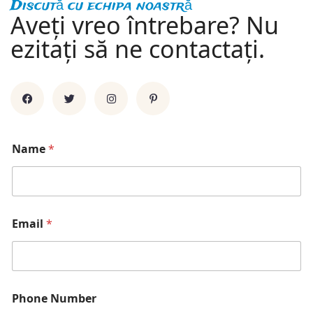
Discută cu echipa noastră
Aveți vreo întrebare? Nu
ezitați să ne contactați.
Name
*
M
Email
*
e
s
s
a
g
e
Phone Number
*